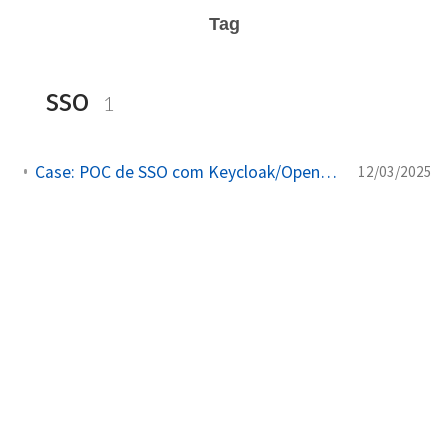
Tag
sso
1
Case: POC de SSO com Keycloak/OpenID Connect para debug rápido
12/03/2025