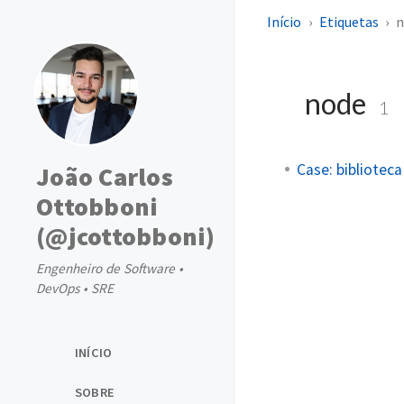
Início
Etiquetas
n
node
1
Case: bibliotec
João Carlos
Ottobboni
(@jcottobboni)
Engenheiro de Software •
DevOps • SRE
INÍCIO
SOBRE