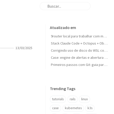
Atualizado em
9router local para trabalhar com multi-LLM sem interrupcao
Stack Claude Code + Octopus + Obsidian + Qdrant: o cerebro externo definitivo para dev
13/03/2025
Corrigindo uso de disco do WSL compactando o VHD
Case: engine de alertas e abertura de chamados Jira em apps Rails
Primeiros passos com Git: guia para iniciantes
Trending Tags
tutorials
rails
linux
case
kubernetes
k3s