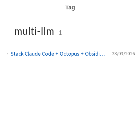
Tag
multi-llm
1
Stack Claude Code + Octopus + Obsidian + Qdrant: o cerebro externo definitivo para dev
28/03/2026