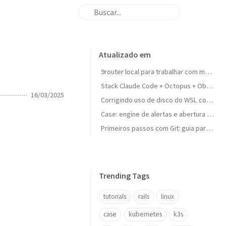
Atualizado em
9router local para trabalhar com multi-LLM sem interrupcao
Stack Claude Code + Octopus + Obsidian + Qdrant: o cerebro externo definitivo para dev
16/03/2025
Corrigindo uso de disco do WSL compactando o VHD
Case: engine de alertas e abertura de chamados Jira em apps Rails
Primeiros passos com Git: guia para iniciantes
Trending Tags
tutorials
rails
linux
case
kubernetes
k3s