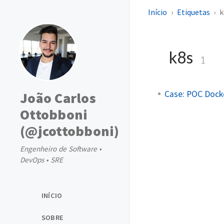
Início
Etiquetas
k
k8s
1
Case: POC Docke
João Carlos
Ottobboni
(@jcottobboni)
Engenheiro de Software •
DevOps • SRE
INÍCIO
SOBRE