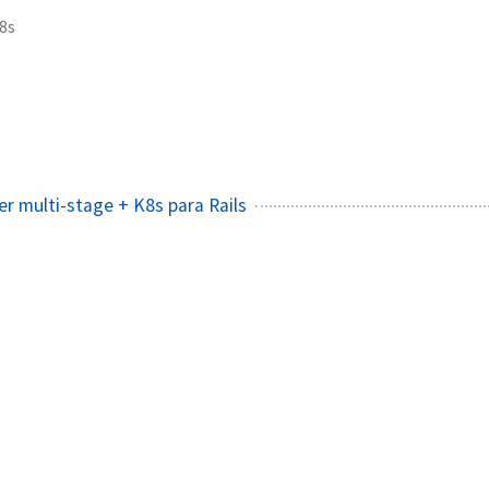
8s
r multi-stage + K8s para Rails