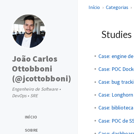
Início
Categorias
Studies
Case: engine de
João Carlos
Ottobboni
Case: POC Docke
(@jcottobboni)
Case: bug track
Engenheiro de Software •
Case: Longhorn 
DevOps • SRE
Case: bibliotec
INÍCIO
Case: POC de S
SOBRE
Case: dashboard