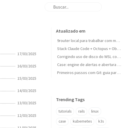
Atualizado em
9router local para trabalhar com multi-LLM sem interrupcao
Stack Claude Code + Octopus + Obsidian + Qdrant: o cerebro externo definitivo para dev
17/03/2025
Corrigindo uso de disco do WSL compactando o VHD
Case: engine de alertas e abertura de chamados Jira em apps Rails
16/03/2025
Primeiros passos com Git: guia para iniciantes
15/03/2025
14/03/2025
Trending Tags
13/03/2025
tutorials
rails
linux
12/03/2025
case
kubernetes
k3s
11/03/2025